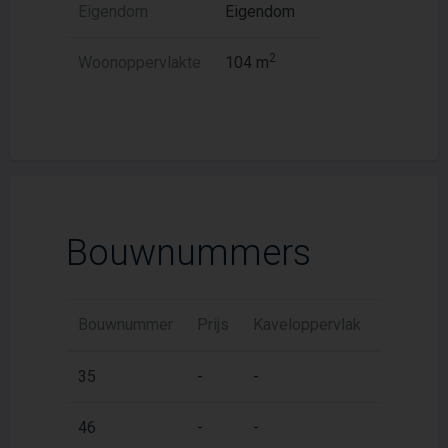
Eigendom
Eigendom
2
Woonoppervlakte
104 m
Bouwnummers
Bouwnummer
Prijs
Kaveloppervlak
Woonopp
2
35
-
-
104 m
2
46
-
-
104 m