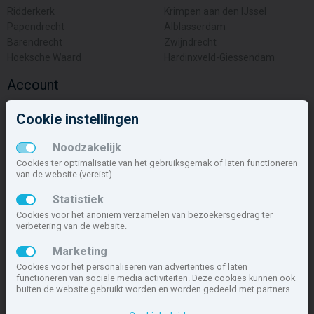
Ridderkerk
Krimpen aan den IJssel
Papendrecht
Alblasserdam
Barendrecht
Zwijndrecht
Hoeksche Waard
Hardinxveld-Giessendam
Account
Inloggen
Cookie instellingen
Inschrijven
Wachtwoord vergeten
Noodzakelijk
Overige
Cookies ter optimalisatie van het gebruiksgemak of laten functioneren
van de website (vereist)
Nieuwbouwnieuws
Statistiek
Contact
Cookies voor het anoniem verzamelen van bezoekersgedrag ter
Zakelijk
verbetering van de website.
Deze site maakt deel uit van
www.nieuwbouw-nederland.nl
, met
Marketing
meer dan 85.466 nieuwbouwwoningen in 1.621 projecten de meest
Cookies voor het personaliseren van advertenties of laten
complete nieuwbouwsite van Nederland.
functioneren van sociale media activiteiten. Deze cookies kunnen ook
buiten de website gebruikt worden en worden gedeeld met partners.
Copyright © 2007- 2026 Xitres NieuwbouwOffice B.V.
Disclaimer
|