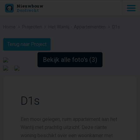
Nieuwbouw
Dordrecht
Home
Projecten
Het Wantij - Appartementen
D1s
Terug naar Project
Bekijk alle foto's (3)
D1s
Een mooi gelegen, ruim appartement aan het
Wantij met prachtig uitzicht. Deze riante
woning beschikt over een woonkamer met