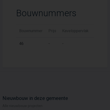
Bouwnummers
Bouwnummer
Prijs
Kaveloppervlak
Woonopp
2
46
-
-
99 m
Nieuwbouw in deze gemeente
Alle nieuwbouw projecten