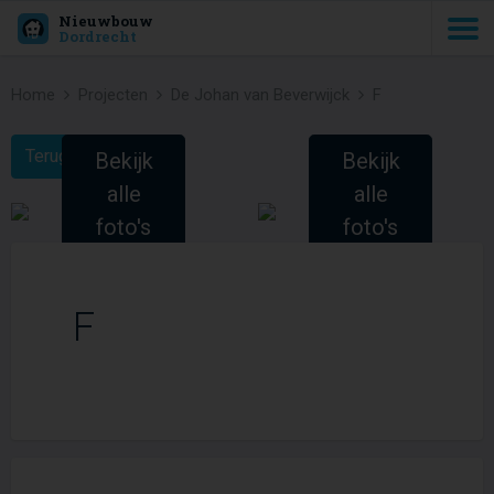
Nieuwbouw
Dordrecht
Home
Projecten
De Johan van Beverwijck
F
Terug naar Project
Bekijk
Bekijk
alle
alle
foto's
foto's
(2)
(2)
F