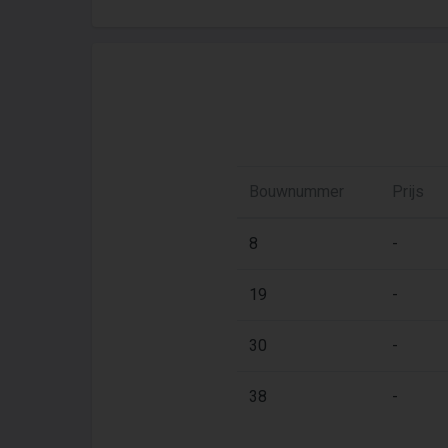
Bouwnummer
Prijs
8
-
19
-
30
-
38
-