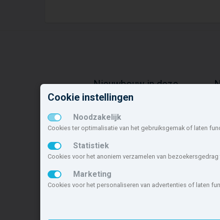
Nieuwbouw in deze
N
gemeente
o
Cookie instellingen
Alle nieuwbouw projecten
H
Noodzakelijk
Actuele nieuwbouwprojecten
A
Cookies ter optimalisatie van het gebruiksgemak of laten fun
Toekomstige nieuwbouwaanbod
R
Koopwoningen
P
Statistiek
Huurwoningen en appartementen
B
Cookies voor het anoniem verzamelen van bezoekersgedrag t
H
Marketing
W
Cookies voor het personaliseren van advertenties of laten f
Deze site maakt deel uit van
www.nieuwb
nieuwbouwsite van Nederland.