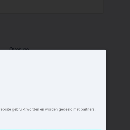
Overige
Nieuwbouwnieuws
Contact
Zakelijk
 website gebruikt worden en worden gedeeld met partners.
1 projecten de meest complete