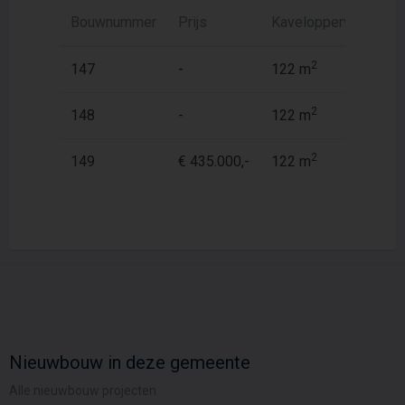
Bouwnummer
Prijs
Kaveloppervlak
W
2
147
-
122 m
1
2
148
-
122 m
1
2
149
€ 435.000,-
122 m
1
Nieuwbouw in deze gemeente
Alle nieuwbouw projecten