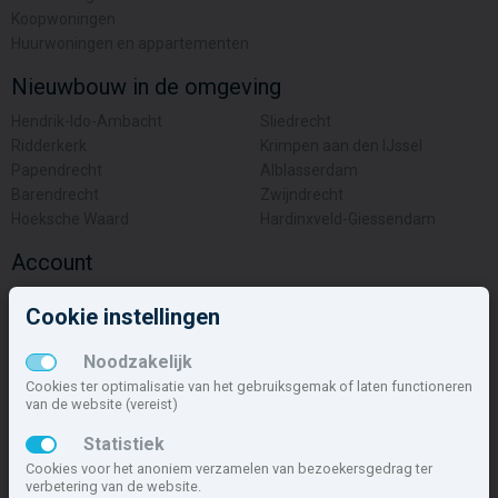
Koopwoningen
Huurwoningen en appartementen
Nieuwbouw in de omgeving
Hendrik-Ido-Ambacht
Sliedrecht
Ridderkerk
Krimpen aan den IJssel
Papendrecht
Alblasserdam
Barendrecht
Zwijndrecht
Hoeksche Waard
Hardinxveld-Giessendam
Account
Inloggen
Cookie instellingen
Inschrijven
Wachtwoord vergeten
Noodzakelijk
Overige
Cookies ter optimalisatie van het gebruiksgemak of laten functioneren
van de website (vereist)
Nieuwbouwnieuws
Statistiek
Contact
Cookies voor het anoniem verzamelen van bezoekersgedrag ter
Zakelijk
verbetering van de website.